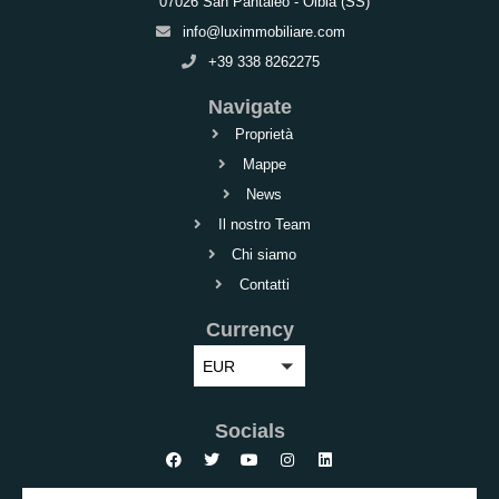
07026 San Pantaleo - Olbia (SS)
info@luximmobiliare.com
+39 338 8262275
Navigate
Proprietà
Mappe
News
Il nostro Team
Chi siamo
Contatti
Currency
EUR
Socials